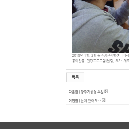
2018년 1월, 2월 광주정신재활센터에
공예활동, 건강프로그램(볼링, 요가, 체조
목록
다음글 |
광주기상청 후원
이전글 |
눈이 왔어요~!